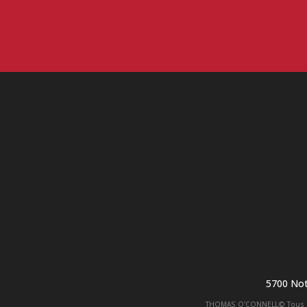
5700 No
THOMAS O'CONNELL© Tous dro