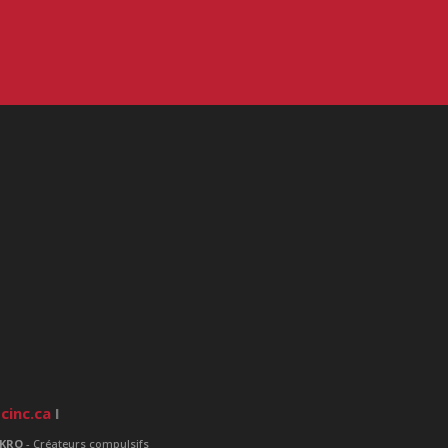
cinc.ca
I
KRO
- Créateurs compulsifs